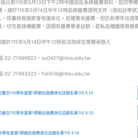
單係比對115年5月13日下午2時中國信託系統繳費資料，若同學確
費，請於115年5月14日中午12時前將繳費證明文件（須加註學號）E
人，待審核無誤即會恢復床位。若確實未繳費，但仍有學年住宿
補，切勿直接補繳費，因現有繳費單會註銷，若私自補繳將致帳
題請於115年5月14日中午12時前洽詢床位業務承辦人
02-77496922，su0427@ntnu.edu.tw
2-77493322，fish516@ntnu.edu.tw
繳交115學年度第1學期住宿費床位註銷名單115.5.13
繳交115學年度第1學期住宿費床位註銷名單115.5.13
5學年度第1學期住宿費床位註銷名單115.5.13