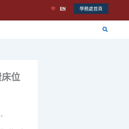
中
EN
學務處首頁
搜
尋
費床位
。