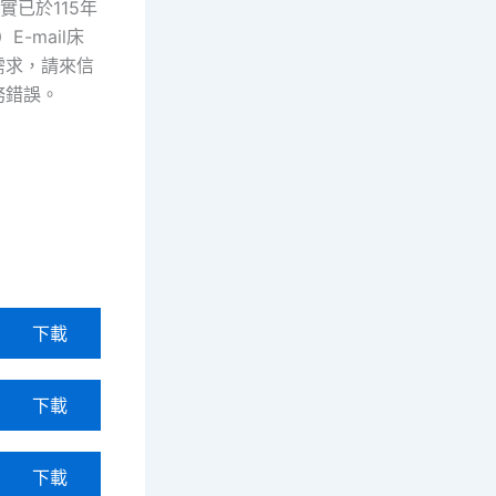
實已於115年
-mail床
需求，請來信
務錯誤。
下載
下載
下載