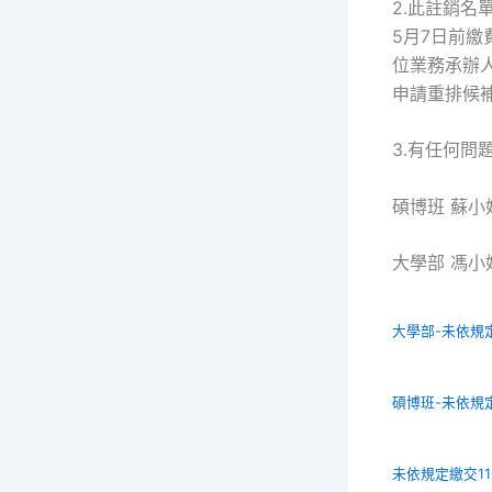
2.此註銷名
5月7日前繳
位業務承辦
申請重排候
3.有任何問
碩博班 蘇小姐 
大學部 馮小姐 0
大學部-未依規定
碩博班-未依規定
未依規定繳交11