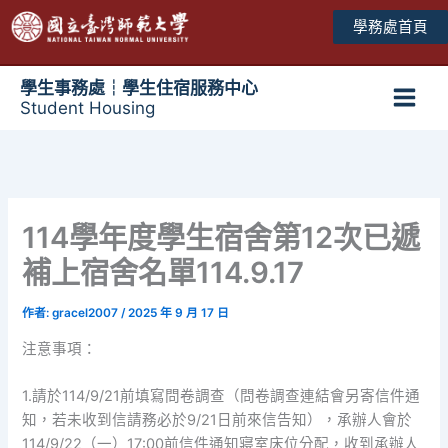
跳
學務處首頁
至
主
要
學生事務處┆學生住宿服務中心
Student Housing
內
Main
容
Men
114學年度學生宿舍第12次已遞
補上宿舍名單114.9.17
作者:
gracel2007
/
2025 年 9 月 17 日
注意事項：
1.請於114/9/21前填寫問卷調查（問卷調查連結會另寄信件通
知，若未收到信請務必於9/21日前來信告知），承辦人會於
114/9/22（一）17:00前信件通知寢室床位分配，收到承辦人