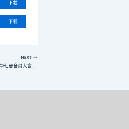
下載
下載
NEXT
防災知識融入遊戲 學七舍舍員大會提升安全意識