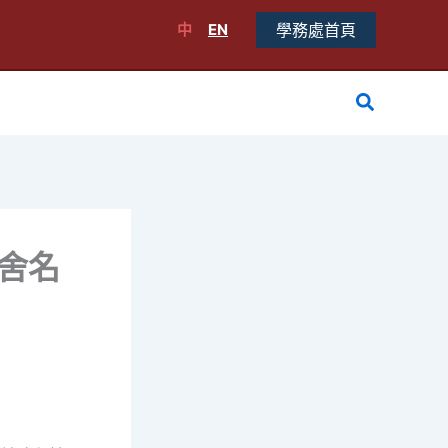
中
EN
學務處首頁
搜
尋
宿舍名