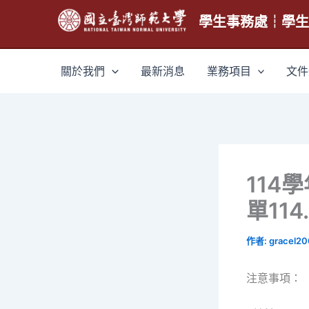
跳
學生事務處┆學
至
主
要
關於我們
最新消息
業務項目
文件
內
容
114
單114.
作者:
gracel2
注意事項：