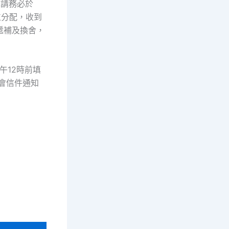
信請務必於
床位分配，收到
遞補及換舍，
午12時前填
前會信件通知