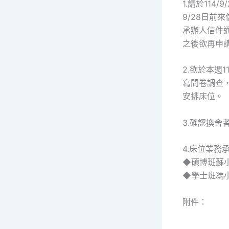
1.請於11
9/28日前
承辦人信件通
之後欲再申
2.欲於本週
寫問卷調查，
安排床位。
3.確認換舍
4.床位業務
◆碩博班蘇小姐 
◆學士班馮小姐 
附件：