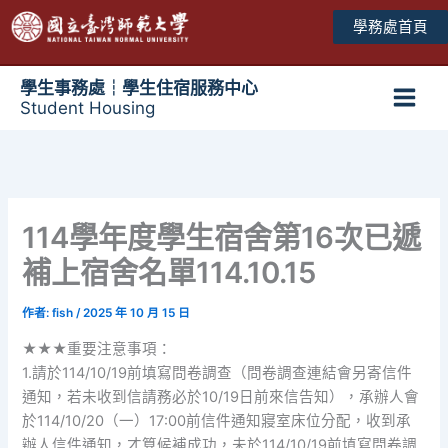
跳
學務處首頁
至
主
要
學生事務處┆學生住宿服務中心
Student Housing
內
Main
容
Men
114學年度學生宿舍第16次已遞
補上宿舍名單114.10.15
作者:
fish
/
2025 年 10 月 15 日
★★★重要注意事項：
1.請於114/10/19前填寫問卷調查（問卷調查連結會另寄信件
通知，若未收到信請務必於10/19日前來信告知），承辦人會
於114/10/20（一）17:00前信件通知寢室床位分配，收到承
辦人信件通知，才算候補成功，未於114/10/19前填寫問卷調