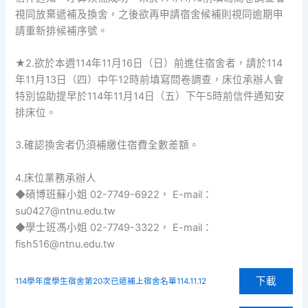
視同放棄遞補及換舍，之後欲再申請宿舍候補則視同逾期申
請重新排候補序號。
★2.欲於本週114年11月16日（日）前進住宿舍者，請於114
年11月13日（四）中午12時前填寫問卷調查，床位承辦人會
特別協助提早於114年11月14日（五）下午5時前信件通知安
排床位。
3.確認換舍者仍須補繳住宿費全數差額。
4.床位業務承辦人
◆碩博班蘇小姐 02-7749-6922， E-mail：
su0427@ntnu.edu.tw
◆學士班馮小姐 02-7749-3322， E-mail：
fish516@ntnu.edu.tw
下載
114學年度學生宿舍第20次已遞補上宿舍名單114.11.12