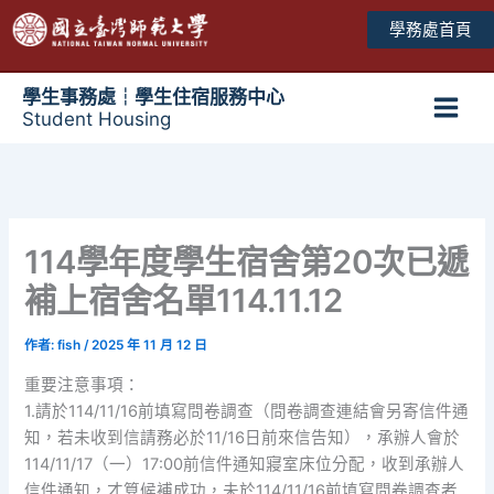
跳
學務處首頁
至
主
要
學生事務處┆學生住宿服務中心
Student Housing
內
Main
容
Men
114學年度學生宿舍第20次已遞
補上宿舍名單114.11.12
作者:
fish
/
2025 年 11 月 12 日
重要注意事項：
1.請於114/11/16前填寫問卷調查（問卷調查連結會另寄信件通
知，若未收到信請務必於11/16日前來信告知），承辦人會於
114/11/17（一）17:00前信件通知寢室床位分配，收到承辦人
信件通知，才算候補成功，未於114/11/16前填寫問卷調查者