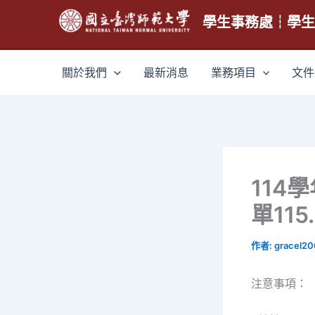
跳
學生事務處┆學
至
主
要
關於我們
最新消息
業務項目
文件
內
容
114
單115.
作者:
gracel2
注意事項：