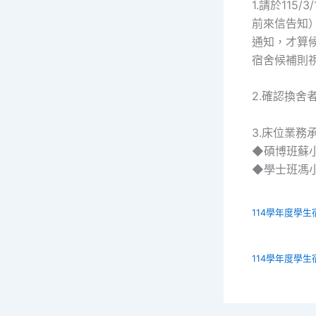
1.請於11
前來信告知）
通知，才算候
宿舍候補則
2.確認換舍
3.床位業務
◆碩博班蘇小姐 0
◆學士班馮小姐 0
114學年度學生
114學年度學生