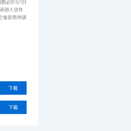
務必於3/1日
到承辦人信件
，之後欲再申請
下載
下載