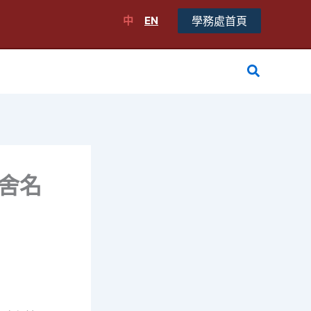
中
EN
學務處首頁
搜
尋
宿舍名