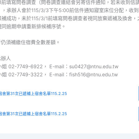
5/3/1前填寫問卷調查（問卷調查連結會另寄信件通知，若未收到信請
，承辦人會於115/3/3下午5:00前信件通知寢室床位分配，收
補成功，未於115/3/1前填寫問卷調查者視同放棄遞補及換舍
視同逾期申請重新排候補序號。
者仍須補繳住宿費全數差額。
承辦人
2-7749-6922， E-mail：su0427@ntnu.edu.tw
2-7749-3322， E-mail：fish516@ntnu.edu.tw
宿舍第31次已遞補上宿舍名單115.2.25
宿舍第31次已遞補上宿舍名單115.2.25