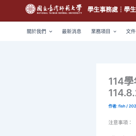
跳
學生事務處┆學
至
主
要
關於我們
最新消息
業務項目
文件
內
容
114
114.8
作者:
fish
/
202
注意事