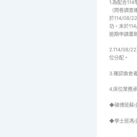
1.為配合11
（問卷調查
於114/0
功，未於11
逾期申請
2.114/08
位分
3.確認
4.床位業務
◆碩博班蘇小姐 0
◆學士班馮小姐 0