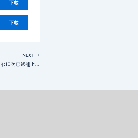
下載
下載
NEXT
114學年度學生宿舍第10次已遞補上宿舍名單114.9.3