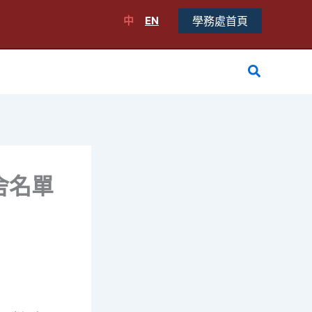
中
EN
學務處首頁
搜
尋
舍名單