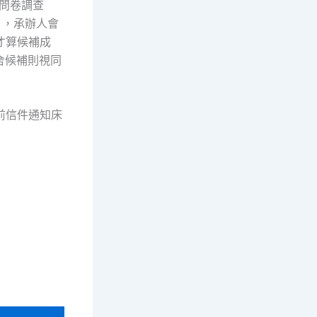
寫問卷調查
），承辦人會
，才算候補成
舍候補則視同
00前信件通知床