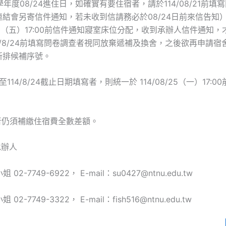
4學年度08/24進住日，如確實有要住宿者，請於114/08/21前填
連結會另寄信件通知，若未收到信請務必於08/24日前來信告知
8/22（五）17:00前信件通知寢室床位分配，收到承辦人信件通知
4/8/24前填寫問卷調查者視同放棄遞補及換舍，之後欲再申請宿
重新排候補序號。
/22至114/8/24截止日期填寫者，則統一於 114/08/25（一）17:
配。
換舍者仍須補繳住宿費全數差額。
承辦人
2-7749-6922， E-mail：su0427@ntnu.edu.tw
2-7749-3322， E-mail：fish516@ntnu.edu.tw