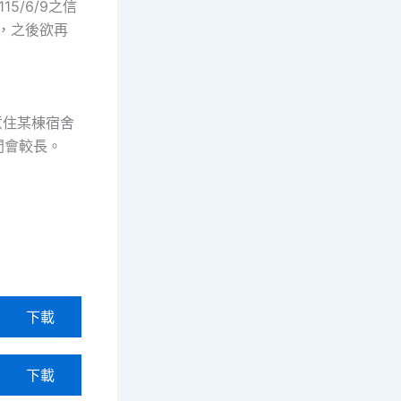
5/6/9之信
舍，之後欲再
意住某棟宿舍
間會較長。
下載
下載