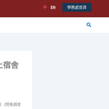
中
EN
學務處首頁
搜
尋
上宿舍
調查（問卷調查