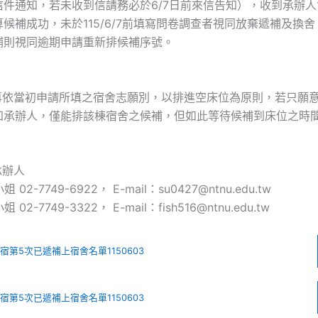
件通知，若未收到信請務必於6/7日前來信告知），收到承辦人11
候補成功，未於115/6/7前填寫問卷調查者視同放棄遞補及換
補則視同逾期申請重新排候補序號。
不再依當初申請所填之宿舍志願別，以排進空床位為原則，若只願
知承辦人，僅能排該棟宿舍之候補，但如此等待候補到床位之時
承辦人
2-7749-6922， E-mail：su0427@ntnu.edu.tw
2-7749-3322， E-mail：fish516@ntnu.edu.tw
暑宿第5次已遞補上宿舍名單1150603
暑宿第5次已遞補上宿舍名單1150603