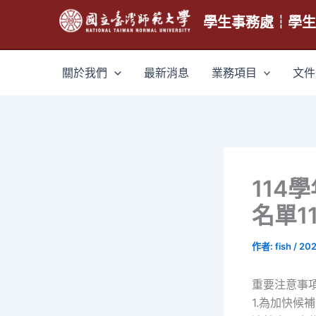
跳
學生事務處┆學
至
主
要
關於我們
最新消息
業務項目
文件
內
容
114
名單11
作者:
fish
/
202
重要注意事
1.為加快候