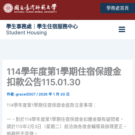
跳
學務處首頁
至
主
要
學生事務處┆學生住宿服務中心
Student Housing
內
Main
容
Men
114學年度第1學期住宿保證金
扣款公告115.01.30
作者:
gracel2007
/
2026 年 1 月 30 日
114學年度第1學期住宿保證金退款注意事項：
一、對於114學年度第1學期住宿保證金扣繳金額有疑問者，
請於115年2月3日（星期二）前洽詢各宿舍輔導員辦理更正，
逾期恕不受理。