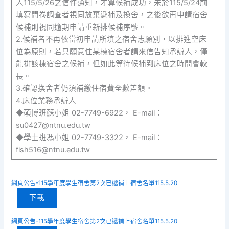
人115/5/26之信件通知，才算候補成功，未於115/5/24前
填寫問卷調查者視同放棄遞補及換舍，之後欲再申請宿舍
候補則視同逾期申請重新排候補序號。
2.候補者不再依當初申請所填之宿舍志願別，以排進空床
位為原則，若只願意住某棟宿舍者請來信告知承辦人，僅
能排該棟宿舍之候補，但如此等待候補到床位之時間會較
長。
3.確認換舍者仍須補繳住宿費全數差額。
4.床位業務承辦人
◆碩博班蘇小姐 02-7749-6922， E-mail：
su0427@ntnu.edu.tw
◆學士班馮小姐 02-7749-3322， E-mail：
fish516@ntnu.edu.tw
網頁公告-115學年度學生宿舍第2次已遞補上宿舍名單115.5.20
下載
網頁公告-115學年度學生宿舍第2次已遞補上宿舍名單115.5.20