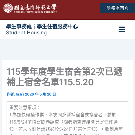
跳
學務處首頁
至
主
要
學生事務處┆學生住宿服務中心
Student Housing
內
Main
容
Men
115學年度學生宿舍第2次已遞
補上宿舍名單115.5.20
作者:
fish
/
2026 年 5 月 20 日
重要注意事項：
1.為加快候補作業，本次同意遞補宿舍或換舍者，請於
115/5/24前填寫問卷調查（問卷調查連結會另寄信件通
知，若未收到信請務必於5/24日前來信告知），收到承辦