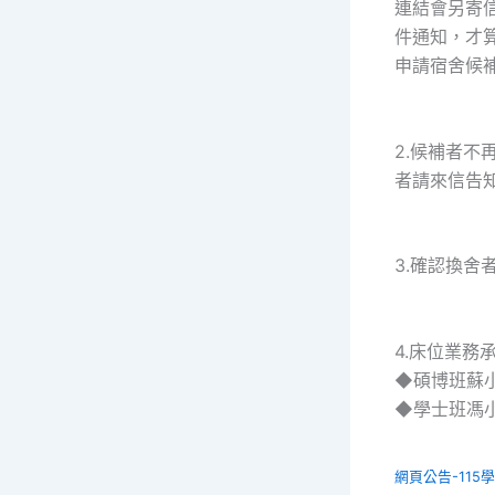
連結會另寄信
件通知，才算
申請宿舍候
2.候補者
者請來信告
3.確認換舍
4.床位業務
◆碩博班蘇小姐 0
◆學士班馮小姐 0
網頁公告-115