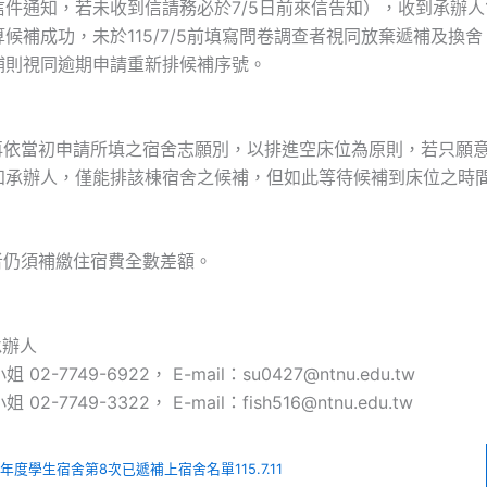
件通知，若未收到信請務必於7/5日前來信告知），收到承辦人115
候補成功，未於115/7/5前填寫問卷調查者視同放棄遞補及換
補則視同逾期申請重新排候補序號。
不再依當初申請所填之宿舍志願別，以排進空床位為原則，若只願
知承辦人，僅能排該棟宿舍之候補，但如此等待候補到床位之時
者仍須補繳住宿費全數差額。
承辦人
2-7749-6922， E-mail：su0427@ntnu.edu.tw
2-7749-3322， E-mail：fish516@ntnu.edu.tw
學年度學生宿舍第8次已遞補上宿舍名單115.7.11