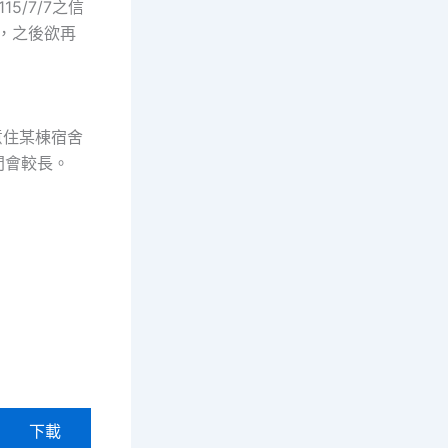
/7/7之信
舍，之後欲再
意住某棟宿舍
間會較長。
下載