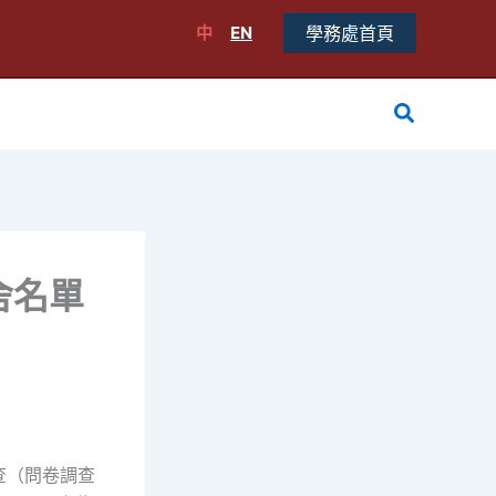
中
EN
學務處首頁
搜
尋
舍名單
調查（問卷調查