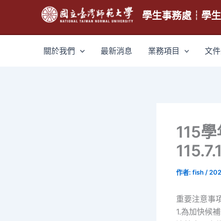
跳
學生事務處┆學
至
主
要
關於我們
最新消息
業務項目
文件
內
容
115
115.7.
作者:
fish
/
202
重要注意事
1.為加快候