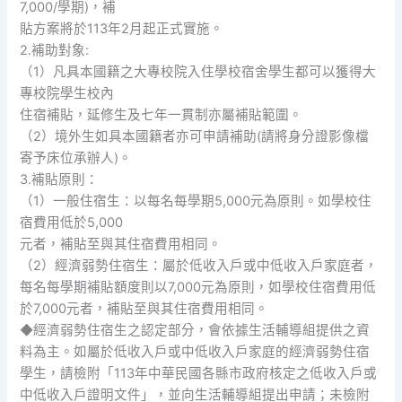
7,000/學期)，補
貼方案將於113年2月起正式實施。
2.補助對象:
（1）凡具本國籍之大專校院入住學校宿舍學生都可以獲得大
專校院學生校內
住宿補貼，延修生及七年一貫制亦屬補貼範圍。
（2）境外生如具本國籍者亦可申請補助(請將身分證影像檔
寄予床位承辦人)。
3.補貼原則：
（1）一般住宿生：以每名每學期5,000元為原則。如學校住
宿費用低於5,000
元者，補貼至與其住宿費用相同。
（2）經濟弱勢住宿生：屬於低收入戶或中低收入戶家庭者，
每名每學期補貼額度則以7,000元為原則，如學校住宿費用低
於7,000元者，補貼至與其住宿費用相同。
◆經濟弱勢住宿生之認定部分，會依據生活輔導組提供之資
料為主。如屬於低收入戶或中低收入戶家庭的經濟弱勢住宿
學生，請檢附「113年中華民國各縣市政府核定之低收入戶或
中低收入戶證明文件」，並向生活輔導組提出申請；未檢附