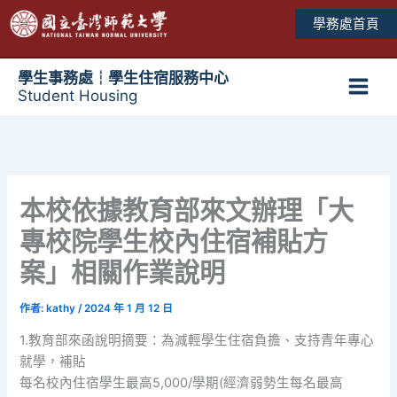
跳
學務處首頁
至
主
要
學生事務處┆學生住宿服務中心
Student Housing
內
Main
容
Men
本校依據教育部來文辦理「大
專校院學生校內住宿補貼方
案」相關作業說明
作者:
kathy
/
2024 年 1 月 12 日
1.教育部來函說明摘要：為減輕學生住宿負擔、支持青年專心
就學，補貼
每名校內住宿學生最高5,000/學期(經濟弱勢生每名最高