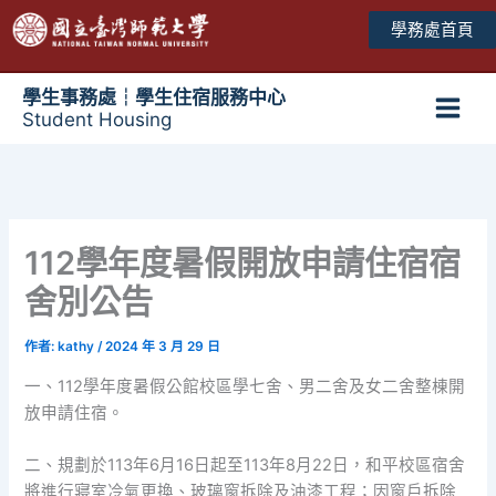
跳
學務處首頁
至
主
要
學生事務處┆學生住宿服務中心
Student Housing
內
Main
容
Men
112學年度暑假開放申請住宿宿
舍別公告
作者:
kathy
/
2024 年 3 月 29 日
一、112學年度暑假公館校區學七舍、男二舍及女二舍整棟開
放申請住宿。
二、規劃於113年6月16日起至113年8月22日，和平校區宿舍
將進行寢室冷氣更換、玻璃窗拆除及油漆工程；因窗戶拆除