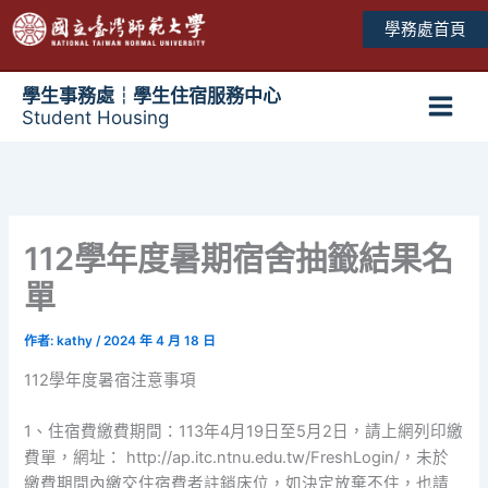
跳
學務處首頁
至
主
要
學生事務處┆學生住宿服務中心
Student Housing
內
Main
容
Men
112學年度暑期宿舍抽籤結果名
單
作者:
kathy
/
2024 年 4 月 18 日
112學年度暑宿注意事項
1、住宿費繳費期間：113年4月19日至5月2日，請上網列印繳
費單，網址： http://ap.itc.ntnu.edu.tw/FreshLogin/，未於
繳費期間內繳交住宿費者註銷床位，如決定放棄不住，也請