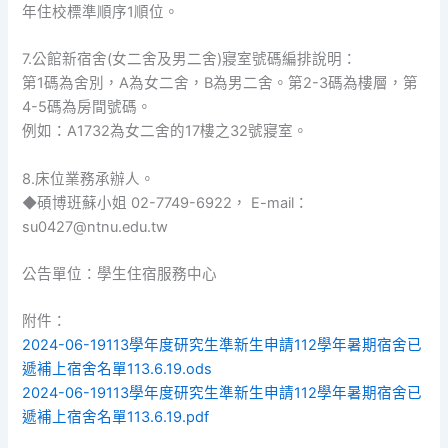
年住校標準順序1順位。
7.公館新宿舍(女二舍及男二舍)寢室號碼編排說明：
第1碼為舍別，A為女二舍，B為男二舍。第2-3碼為樓層，第
4-5碼為房間號碼。
例如：A1732為女二舍的17樓之32號寢室。
8.床位業務承辦人。
◆碩博班蘇小姐 02-7749-6922， E-mail：
su0427@ntnu.edu.tw
公告單位：學生住宿服務中心
附件：
2024-06-19113學年度研究生準新生申請112學年暑期宿舍已
遞補上宿舍名單113.6.19.ods
2024-06-19113學年度研究生準新生申請112學年暑期宿舍已
遞補上宿舍名單113.6.19.pdf