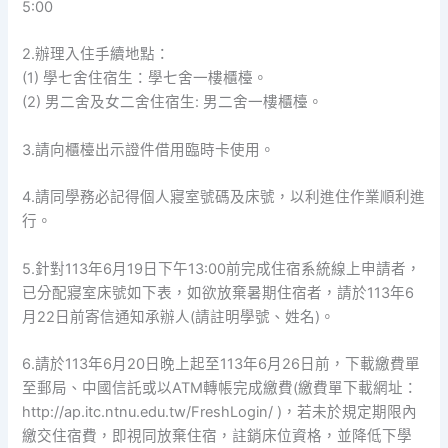
5:00
2.辦理入住手續地點：
(1) 學七舍住宿生：學七舍一樓櫃檯。
(2) 男二舍及女二舍住宿生: 男二舍一樓櫃檯。
3.請向櫃檯出示證件借用臨時卡使用。
4.請同學務必記得個人寢室號碼及床號，以利進住作業順利進
行。
5.針對113年6月19日下午13:00前完成住宿系統線上申請者，
已分配寢室床號如下表，如欲放棄暑期住宿者，請於113年6
月22日前寄信通知承辦人(請註明學號、姓名)。
6.請於113年6月20日晚上起至113年6月26日前，下載繳費單
至郵局、中國信託或以ATM轉帳完成繳費(繳費單下載網址：
http://ap.itc.ntnu.edu.tw/FreshLogin/ )，若未於規定期限內
繳交住宿費，即視同放棄住宿，註銷床位資格，並降低下學