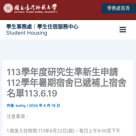
跳
學務處首頁
至
主
要
學生事務處┆學生住宿服務中心
Student Housing
內
Main
容
Men
113學年度研究生準新生申請
112學年暑期宿舍已遞補上宿舍
名單113.6.19
作者:
kathy
/
2024 年 6 月 19 日
注意事項：
1.宿舍入住時間:113年6月22日(起)，每日上午9:00至下午