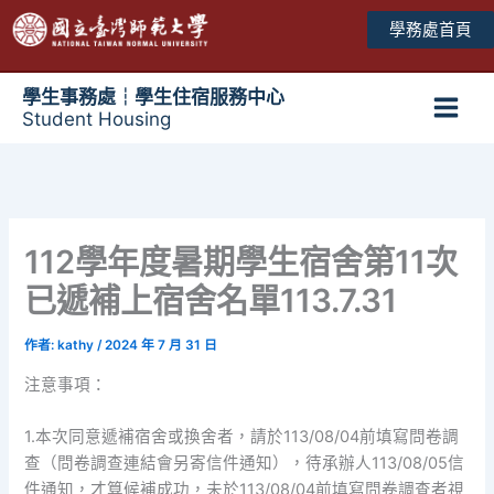
跳
學務處首頁
至
主
要
學生事務處┆學生住宿服務中心
Student Housing
內
Main
容
Men
112學年度暑期學生宿舍第11次
已遞補上宿舍名單113.7.31
作者:
kathy
/
2024 年 7 月 31 日
注意事項：
1.本次同意遞補宿舍或換舍者，請於113/08/04前填寫問卷調
查（問卷調查連結會另寄信件通知），待承辦人113/08/05信
件通知，才算候補成功，未於113/08/04前填寫問卷調查者視