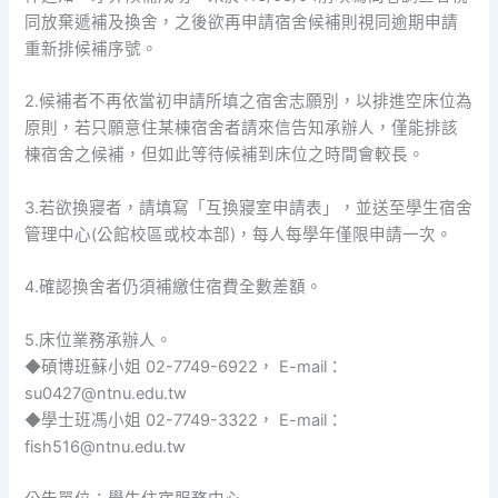
同放棄遞補及換舍，之後欲再申請宿舍候補則視同逾期申請
重新排候補序號。
2.候補者不再依當初申請所填之宿舍志願別，以排進空床位為
原則，若只願意住某棟宿舍者請來信告知承辦人，僅能排該
棟宿舍之候補，但如此等待候補到床位之時間會較長。
3.若欲換寢者，請填寫「互換寢室申請表」，並送至學生宿舍
管理中心(公館校區或校本部)，每人每學年僅限申請一次。
4.確認換舍者仍須補繳住宿費全數差額。
5.床位業務承辦人。
◆碩博班蘇小姐 02-7749-6922， E-mail：
su0427@ntnu.edu.tw
◆學士班馮小姐 02-7749-3322， E-mail：
fish516@ntnu.edu.tw