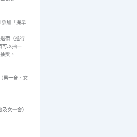
21參加「提早
提早退宿（進行
宿可以抽一
次抽獎。
一舍（男一舍、女
一舍及女一舍）