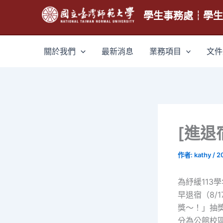
跳
學生事務處┆學
至
主
要
關於我們
最新消息
業務項目
文件
內
容
[進退
作者:
kathy
/
2
為紓緩113
早退宿（8/
獎～！」抽
分為公館校區