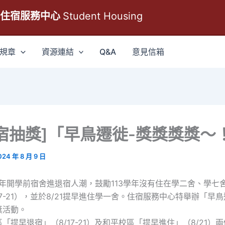
生住宿服務中心
Student Housing
規章
資源連結
Q&A
意見信箱
宿抽獎]「早鳥遷徙-獎獎獎獎～
024 年 8 月 9 日
學年開學前宿舍進退宿人潮，鼓勵113學年沒有住在學二舍、學七
17-21），並於8/21提早進住學一舍。住宿服務中心特舉辦「早
獎活動。
「提早退宿」（8/17-21）及和平校區「提早進住」（8/21）