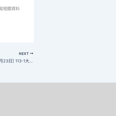
填寫相關資料
NEXT
[113年8月21日至8月23日] 113-1大進退宿交通車接駁資訊公告