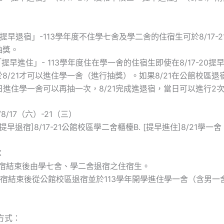
「提早退宿」-113學年度不住學七舍及學二舍的住宿生可於8/17-
抽獎。
「提早進住」- 113學年度住在學一舍的住宿生即使在8/17-20
8/21才可以進住學一舍（進行抽獎）。如果8/21在公館校區退
當日進住學一舍可以再抽一次，8/21完成進退宿，當日可以進行2
/8/17（六）-21（三）
[提早退宿]8/17-21公館校區學二舍櫃檯B. [提早進住]8/21學
：
學年暑宿結束後由學七舍、學二舍退宿之住宿生。
學年暑宿結束後從公館校區退宿並於113學年開學進住學一舍（含男
方式：