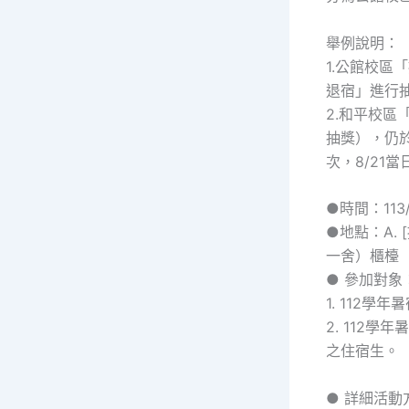
舉例說明：
1.公館校區
退宿」進行
2.和平校區
抽獎），仍於
次，8/21
●時間：113
●地點：A. 
一舍）櫃檯
● 參加對象
1. 112
2. 112
之住宿生。
● 詳細活動