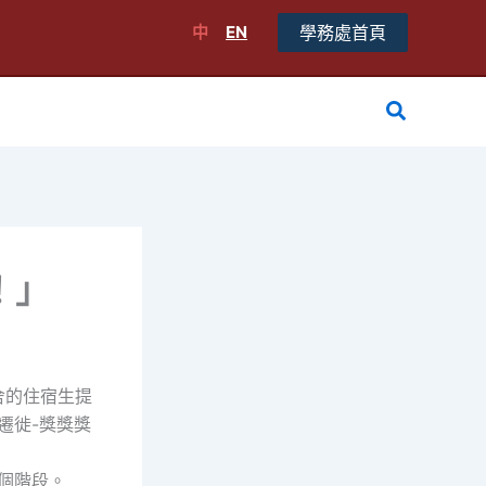
中
EN
學務處首頁
搜
尋
！」
舍的住宿生提
鳥遷徙-獎獎獎
兩個階段。