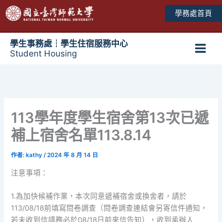
跳
學務處首頁
至
主
要
學生事務處┆學生住宿服務中心
Student Housing
內
Main
容
Men
113學年度學生宿舍第13次已遞
補上宿舍名單113.8.14
作者:
kathy
/
2024 年 8 月 14 日
注意事項：
1.為加快候補作業，本次同意遞補宿舍或換舍者，請於
113/08/18前填寫問卷調查（問卷調查連結會另寄信件通知，
若未收到信請務必於08/18日前來信告知），收到承辦人