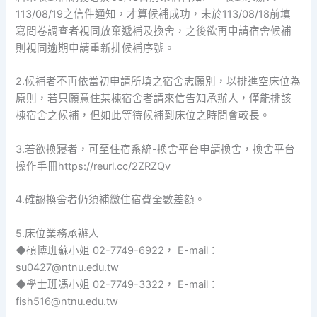
113/08/19之信件通知，才算候補成功，未於113/08/18前填
寫問卷調查者視同放棄遞補及換舍，之後欲再申請宿舍候補
則視同逾期申請重新排候補序號。
2.候補者不再依當初申請所填之宿舍志願別，以排進空床位為
原則，若只願意住某棟宿舍者請來信告知承辦人，僅能排該
棟宿舍之候補，但如此等待候補到床位之時間會較長。
3.若欲換寢者，可至住宿系統-換舍平台申請換舍，換舍平台
操作手冊https://reurl.cc/2ZRZQv
4.確認換舍者仍須補繳住宿費全數差額。
5.床位業務承辦人
◆碩博班蘇小姐 02-7749-6922， E-mail：
su0427@ntnu.edu.tw
◆學士班馮小姐 02-7749-3322， E-mail：
fish516@ntnu.edu.tw