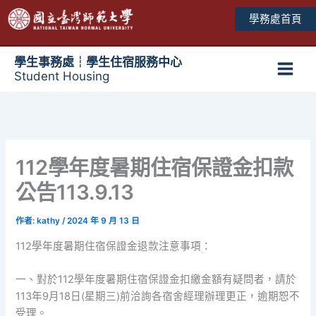
跳
學務處首頁
至
主
要
學生事務處┆學生住宿服務中心
Student Housing
內
Main
容
Men
112學年度暑期住宿保證金扣款
公告113.9.13
作者:
kathy
/
2024 年 9 月 13 日
112學年度暑期住宿保證金退款注意事項：
一、對於112學年度暑期住宿保證金扣繳金額有疑問者，請於
113年9月18日(星期三)前洽詢各宿舍經理辦理更正，逾期恕不
受理。