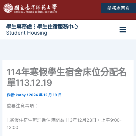
跳
學務處首頁
至
主
要
學生事務處┆學生住宿服務中心
Student Housing
內
Main
容
Men
114年寒假學生宿舍床位分配名
單113.12.19
作者:
kathy
/
2024 年 12 月 19 日
重要注意事項：
1.寒假住宿生辦理進住時間為:113年12月23日，上午9:00-
12:00