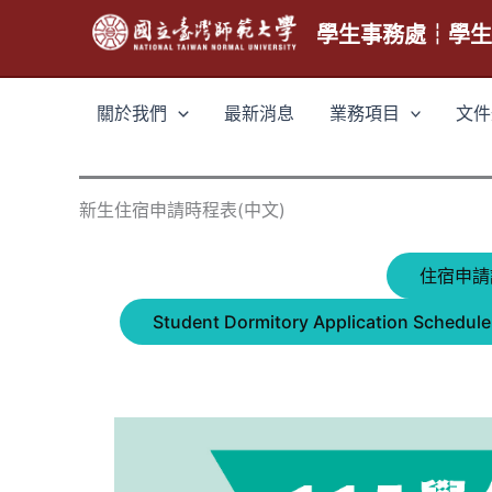
跳
學生事務處┆學
至
主
要
關於我們
最新消息
業務項目
文件
內
容
新生住宿申請時程表(中文)
住宿申請
Student Dormitory Application Schedule