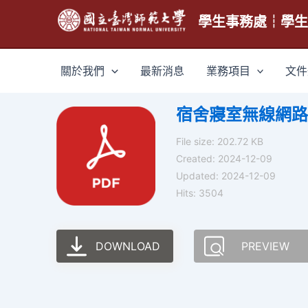
跳
學生事務處┆學
至
主
要
關於我們
最新消息
業務項目
文件
內
容
宿舍寢室無線網路
File size: 202.72 KB
Created: 2024-12-09
Updated: 2024-12-09
Hits: 3504
DOWNLOAD
PREVIEW