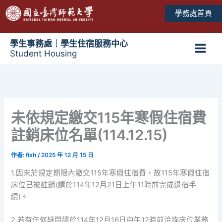
跳
學務處首頁
至
主
要
學生事務處┆學生住宿服務中心
Student Housing
內
Main
容
Men
未依規定繳交115年寒假住宿費
註銷床位名單(114.12.15)
作者:
fish
/
2025 年 12 月 15 日
1.因未於規定期限內繳交115年寒假住宿費，故115年寒假住宿
床位已被註銷(請於114年12月21日上午11時前完成退宿手
續)。
2.若有任何疑問請於114年12月16日中午12時前洽詢床位業務