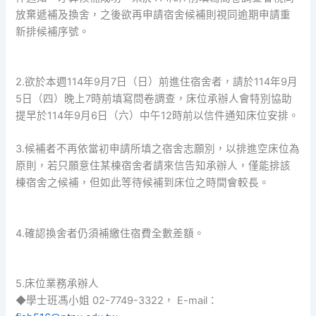
放棄遞補及換舍，之後欲再申請宿舍候補則視同逾期申請重
新排候補序號。
2.欲於本週114年9月7日（日）前進住宿舍者，請於114年9月
5日（四）晚上7時前填寫問卷調查，床位承辦人會特別協助
提早於114年9月6日（六）中午12時前以信件通知床位安排。
3.候補者不再依當初申請所填之宿舍志願別，以排進空床位為
原則，若只願意住某棟宿舍者請來信告知承辦人，僅能排該
棟宿舍之候補，但如此等待候補到床位之時間會較長。
4.確認換舍者仍須補繳住宿費全數差額。
5.床位業務承辦人
◆學士班馮小姐 02-7749-3322， E-mail：