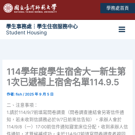
跳
學務處首頁
至
主
要
學生事務處┆學生住宿服務中心
Student Housing
內
Main
容
Men
114學年度學生宿舍大一新生第
1次已遞補上宿舍名單114.9.5
作者:
fish
/
2025 年 9 月 5 日
二、注意事項：
1.請於114/9/7前填寫問卷調查（問卷調查連結會另寄信件通
知，若未收到信請務必於9/7日前來信告知），承辦人會於
114/9/8（一）17:00前信件通知寢室床位分配，收到承辦人信
件通知，才算候補成功，未於114/9/7前填寫問卷調查者視同