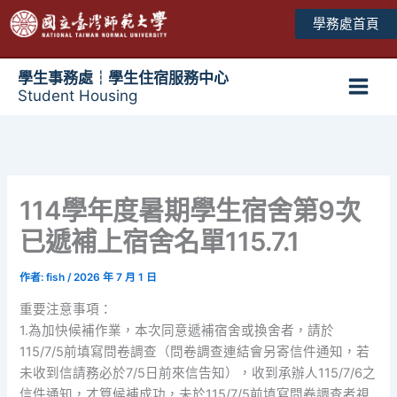
跳
學務處首頁
至
主
要
學生事務處┆學生住宿服務中心
Student Housing
內
Main
容
Men
114學年度暑期學生宿舍第9次
已遞補上宿舍名單115.7.1
作者:
fish
/
2026 年 7 月 1 日
重要注意事項：
1.為加快候補作業，本次同意遞補宿舍或換舍者，請於
115/7/5前填寫問卷調查（問卷調查連結會另寄信件通知，若
未收到信請務必於7/5日前來信告知），收到承辦人115/7/6之
信件通知，才算候補成功，未於115/7/5前填寫問卷調查者視