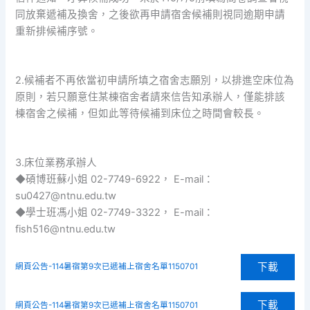
同放棄遞補及換舍，之後欲再申請宿舍候補則視同逾期申請
重新排候補序號。
2.候補者不再依當初申請所填之宿舍志願別，以排進空床位為
原則，若只願意住某棟宿舍者請來信告知承辦人，僅能排該
棟宿舍之候補，但如此等待候補到床位之時間會較長。
3.床位業務承辦人
◆碩博班蘇小姐 02-7749-6922， E-mail：
su0427@ntnu.edu.tw
◆學士班馮小姐 02-7749-3322， E-mail：
fish516@ntnu.edu.tw
下載
網頁公告-114暑宿第9次已遞補上宿舍名單1150701
下載
網頁公告-114暑宿第9次已遞補上宿舍名單1150701