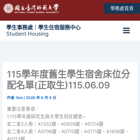
跳
學務處首頁
至
主
要
學生事務處┆學生住宿服務中心
Student Housing
內
Main
容
Men
115學年度舊生學生宿舍床位分
配名單(正取生)115.06.09
作者:
fish
/
2026 年 6 月 9 日
重要注意事項：
1.115學年度研究生與大學生同住寢室~
女二舍2人房：A1332寢、A0926寢、A0724寢
女二舍4人房：A0706寢、A0710寢、A0711寢、A1606寢、
A0713寢