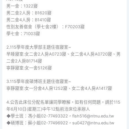
男一舍：1322寢
男二舍2人房：B1620寢
男二舍4人房：B1410寢
性別友善宿舍（學七舍2樓）：F70203寢
學七舍：71003寢
2.115學年度大學部主題住宿寢室~
早睡寢室:女二舍2人房A0723寢、女二舍4人房A0720寢、男
二舍2人房B1714寢
寧靜寢室:女一舍5126寢
3.115學年度碩博班主題住宿寢室~
寧靜寢室:女一分舍4人房1252寢、女二舍4人房A1417寢
4.公告此床位分配名單讓同學瞭解，如有任何問題，請於115
年6月10日(星期三)中午12點前洽床位承辦人
◆學士班：馮小姐02-77493322，fish516@ntnu.edu.tw
◆碩博班：蘇小姐02-77496922，su0427@ntnu.edu.tw