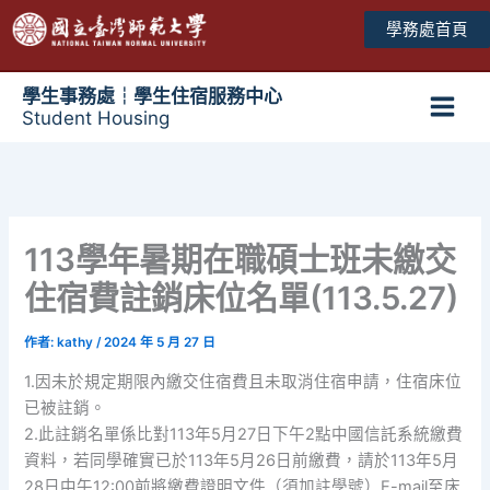
跳
學務處首頁
至
主
要
學生事務處┆學生住宿服務中心
Student Housing
內
Main
容
Men
113學年暑期在職碩士班未繳交
住宿費註銷床位名單(113.5.27)
作者:
kathy
/
2024 年 5 月 27 日
1.因未於規定期限內繳交住宿費且未取消住宿申請，住宿床位
已被註銷。
2.此註銷名單係比對113年5月27日下午2點中國信託系統繳費
資料，若同學確實已於113年5月26日前繳費，請於113年5月
28日中午12:00前將繳費證明文件（須加註學號）E-mail至床