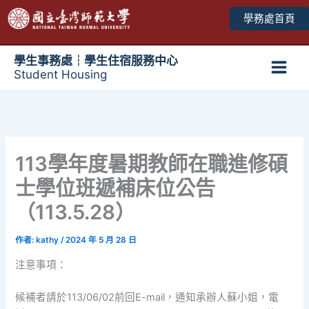
跳
學務處首頁
至
主
要
學生事務處┆學生住宿服務中心
Student Housing
內
Main
容
Men
113學年度暑期教師在職進修碩
士學位班遞補床位公告
（113.5.28）
作者:
kathy
/
2024 年 5 月 28 日
注意事項：
候補者請於113/06/02前回E-mail，通知承辦人蘇小姐，電