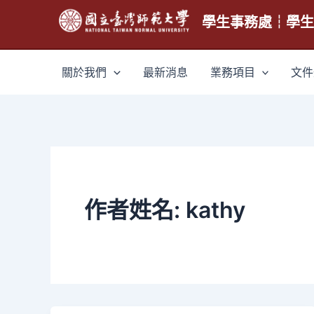
跳
學生事務處┆學
至
主
要
關於我們
最新消息
業務項目
文件
內
容
作者姓名: kathy