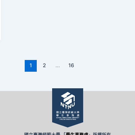
1
2
...
16