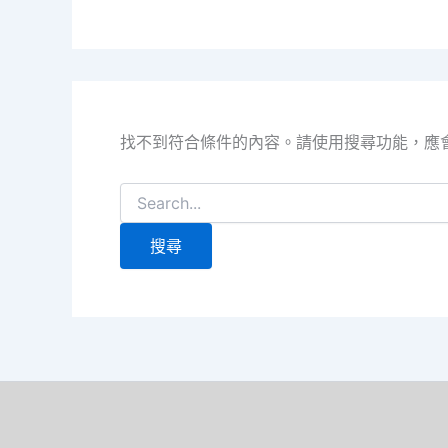
找不到符合條件的內容。請使用搜尋功能，應
搜
尋
關
鍵
字: