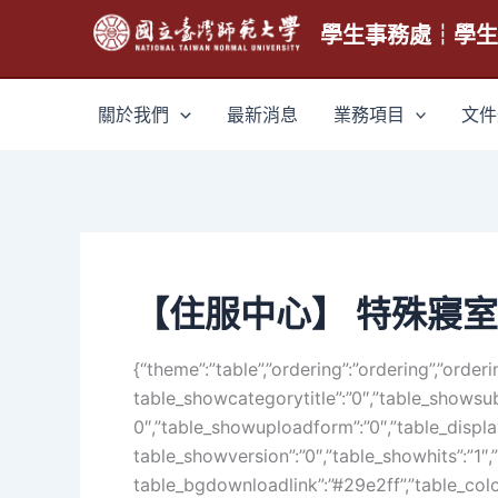
跳
學生事務處┆學
至
主
要
關於我們
最新消息
業務項目
文件
內
容
【住服中心】 特殊寢室
{“theme”:”table”,”ordering”:”ordering”,”orderi
table_showcategorytitle”:”0″,”table_showsu
0″,”table_showuploadform”:”0″,”table_displayf
table_showversion”:”0″,”table_showhits”:”1″
table_bgdownloadlink”:”#29e2ff”,”table_colo