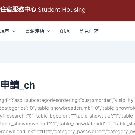
生住宿服務中心
Student Housing
規章
資源連結
Q&A
意見信箱
申請_ch
ngdir”:”asc”,”subcategoriesordering”:”customorder”,”visibility”
bcategories”:”0″,”table_showbreadcrumb”:”0″,”table_showfold
ilesearch”:”0″,”table_bgcolor”:””,”table_showtitle”:”1″,”table
,”table_showdownload”:”1″,”table_showdateadd”:”1″,”table_sho
rdownloadlink”:”#ffffff”,”category_password”:””,”category_o