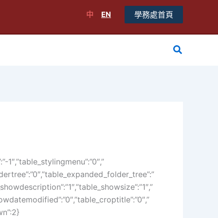
中
EN
學務處首頁
搜
尋
:”-1″,”table_stylingmenu”:”0″,”
ertree”:”0″,”table_expanded_folder_tree”:”
_showdescription”:”1″,”table_showsize”:”1″,”
wdatemodified”:”0″,”table_croptitle”:”0″,”
wn”:2}