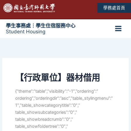
跳
學務處首頁
至
主
要
學生事務處┆學生住宿服務中心
Student Housing
內
Main
容
Men
【行政單位】器材借用
{“theme”:”table”,”visibility”:”-1″,”ordering”:”
ordering”,”orderingdir”:”asc”,”table_stylingmenu”:”
1″,”table_showcategorytitle”:”0″,”
table_showsubcategories”:”0″,”
table_showbreadcrumb”:”0″,”
table_showfoldertree”:”0″,”