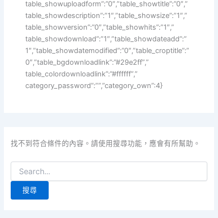
table_showuploadform”:”0″,”table_showtitle”:”0″,”
table_showdescription”:”1″,”table_showsize”:”1″,”
table_showversion”:”0″,”table_showhits”:”1″,”
table_showdownload”:”1″,”table_showdateadd”:”
1″,”table_showdatemodified”:”0″,”table_croptitle”:”
0″,”table_bgdownloadlink”:”#29e2ff”,”
table_colordownloadlink”:”#ffffff”,”
category_password”:””,”category_own”:4}
找不到符合條件的內容。請使用搜尋功能，應會有所幫助。
搜
尋
關
鍵
字: