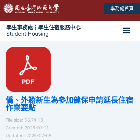
跳
學務處首頁
至
主
要
學生事務處┆學生住宿服務中心
Student Housing
內
Main
容
Men
僑、外籍新生為參加健保申請延長住宿
作業要點
File size: 63.74 KB
Created: 2025-01-21
Updated: 2025-07-08