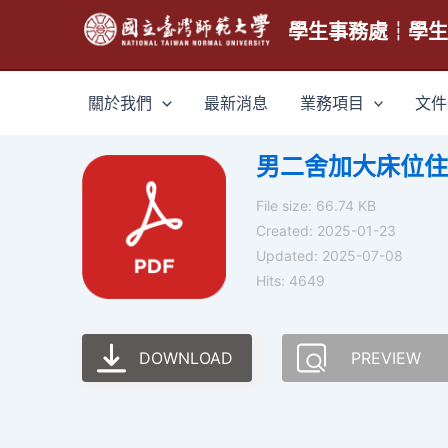
跳
學生事務處┆學
至
主
要
關於我們
最新消息
業務項目
文件
內
容
男二舍加大床位住
File size: 66.74 KB
Created: 2025-01-23
Updated: 2025-07-08
Hits: 4649
DOWNLOAD
PREVIEW