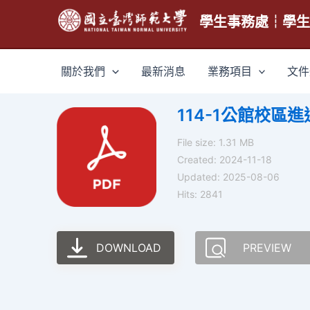
跳
學生事務處┆學
至
主
要
關於我們
最新消息
業務項目
文件
內
容
114-1公館校
File size: 1.31 MB
Created: 2024-11-18
Updated: 2025-08-06
Hits: 2841
DOWNLOAD
PREVIEW