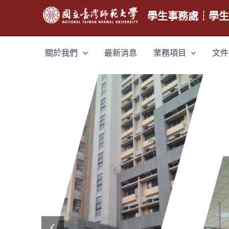
跳
學生事務處┆學
至
主
要
關於我們
最新消息
業務項目
文件
內
容