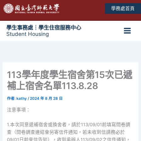
跳
學務處首頁
至
主
要
學生事務處┆學生住宿服務中心
Student Housing
內
Main
容
Men
113學年度學生宿舍第15次已遞
補上宿舍名單113.8.28
作者:
kathy
/
2024 年 8 月 28 日
注意事項：
1.本次同意遞補宿舍或換舍者，請於113/09/01前填寫問卷調
查（問卷調查連結會另寄信件通知，若未收到信請務必於
09/01日前來信告知），收到承辦人113/09/02之信件通知，