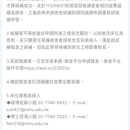
才算候補成功，未於113/09/01前填寫問卷調查者視同放棄遞
補及換舍，之後欲再申請宿舍候補則視同逾期申請重新排候
補序號。
2.候補者不再依當初申請所填之宿舍志願別，以排進空床位為
原則，若只願意住某棟宿舍者請來信告知承辦人，僅能排該
棟宿舍之候補，但如此等待候補到床位之時間會較長。
3.若欲換寢者，可至住宿系統-換舍平台申請換舍，換舍平台
操作手冊https://reurl.cc/2ZRZQv
4.確認換舍者仍須補繳住宿費全數差額。
5.床位業務承辦人
◆碩博班蘇小姐 02-7749-6922， E-mail：
su0427@ntnu.edu.tw
◆學士班馮小姐 02-7749-3322， E-mail：
fish516@ntnu.edu.tw