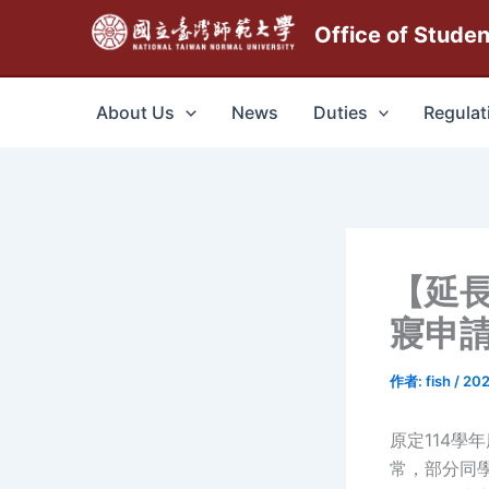
跳
Office of Stude
至
主
要
About Us
News
Duties
Regulat
內
容
【延長
寢申
作者:
fish
/
202
原定114學
常，部分同學