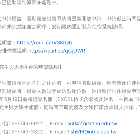
心已協助查詢原因並處理中。
生申請權益，暑期宿舍組寢系統將重新開放申請，申請截止時間延長
，請尚未完成組寢之同學，於期限內重新登入住宿系統辦理。
說明書：
https://reurl.cc/V3KrQb
安排作業說明
https://reurl.cc/qGjDWR
研究生與大學生組寢申請說明】
學生取得相同宿舍別之住宿者，可申請暑期組寢。惟考量床位運
規劃組寢時，組寢人數須等於房型床位數，始得進行同住組寢申
5年5月19日前將組寢名冊（EXCEL格式含學號及姓名，主旨為:1
研究生與大學生組寢）同時寄至研究所及大學部床位承辦人信箱，
02-7749-6922， E-mail:
su0427@ntnu.edu.tw
02-7749-3322， E-mail:
fish516@ntnu.edu.tw