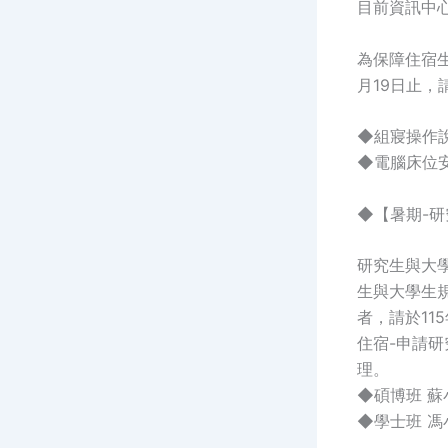
目前資訊中
為保障住宿
月19日止
◆組寢操作
◆電腦床位
◆【暑期-
研究生與大
生與大學生
者，請於11
住宿-申請
理。
◆碩博班 蘇小姐
◆學士班 馮小姐