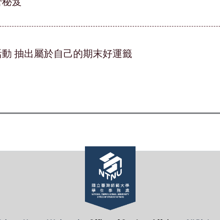
營秘笈
動 抽出屬於自己的期末好運籤