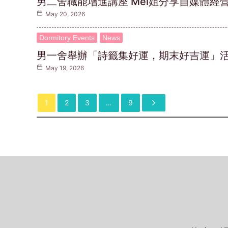
男二舍職能增進講座 Mei姐分享自媒體經
May 20, 2026
Dormitory Events
News
男一舍舉辦「詩籤集好運，期末好吉運」活
May 19, 2026
1
2
3
…
9