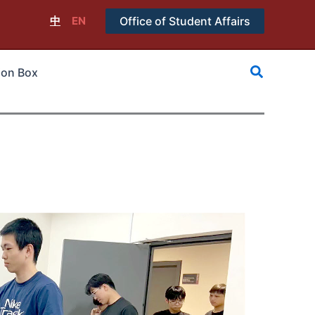
中
EN
Office of Student Affairs
搜
ion Box
尋