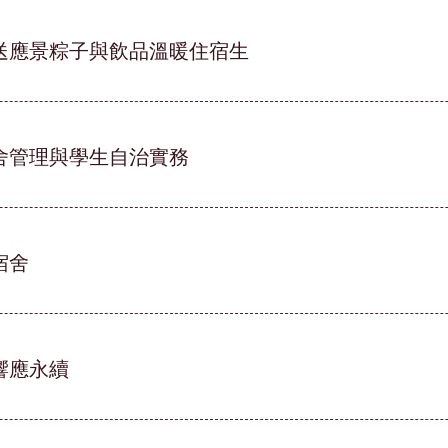
送應景粽子與飲品溫暖住宿生
舍管理與學生自治實務
宿舍
響應永續