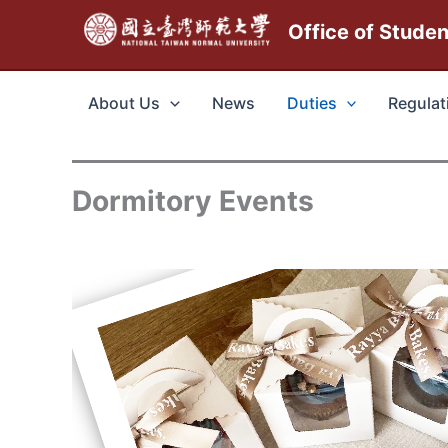
跳
Office of Stude
至
主
要
About Us
News
Duties
Regulat
內
容
Dormitory Events