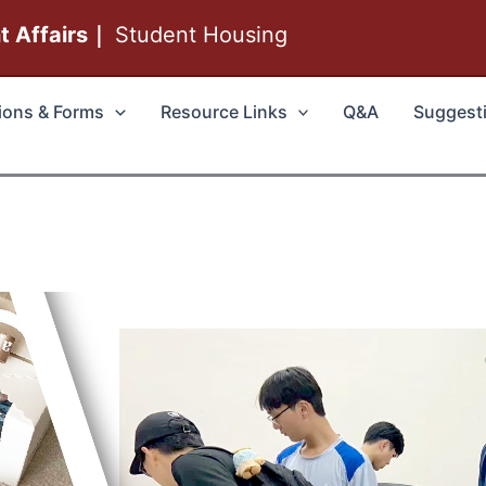
nt Affairs｜
Student Housing
ions & Forms
Resource Links
Q&A
Suggest