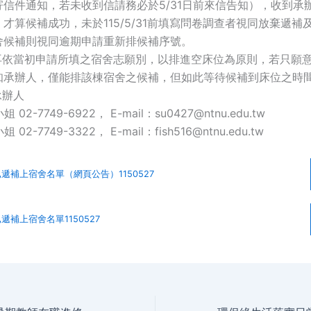
信件通知，若未收到信請務必於5/31日前來信告知），收到承辦人1
才算候補成功，未於115/5/31前填寫問卷調查者視同放棄遞補
舍候補則視同逾期申請重新排候補序號。
不再依當初申請所填之宿舍志願別，以排進空床位為原則，若只願
知承辦人，僅能排該棟宿舍之候補，但如此等待候補到床位之時
承辦人
2-7749-6922， E-mail：su0427@ntnu.edu.tw
2-7749-3322， E-mail：fish516@ntnu.edu.tw
已遞補上宿舍名單（網頁公告）1150527
已遞補上宿舍名單1150527