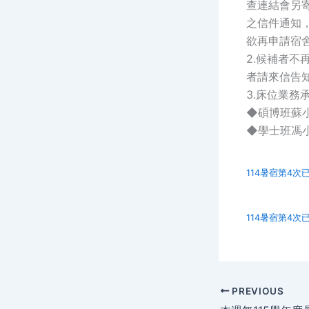
查連結會另寄
之信件通知，
欲再申請宿
2.候補者
者請來信告
3.床位業務
◆碩博班蘇小姐 0
◆學士班馮小姐 0
114暑宿第4次
114暑宿第4次
PREVIOUS