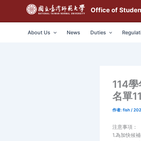
跳
Office of Stude
至
主
要
About Us
News
Duties
Regulat
內
容
114
名單11
作者:
fish
/
202
注意事項：
1.為加快候