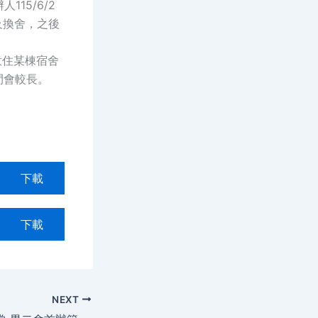
15/6/2
及換舍，之後
意住某棟宿舍
間會較長。
下載
下載
NEXT