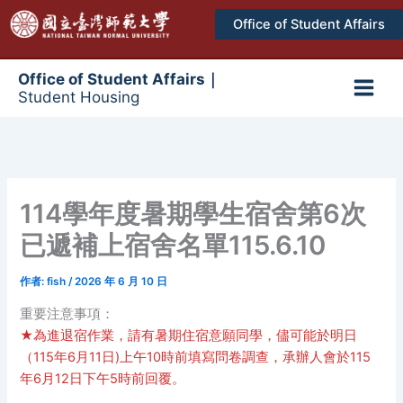
跳
Office of Student Affairs
至
主
要
Office of Student Affairs｜
Student Housing
內
Main
容
Men
114學年度暑期學生宿舍第6次
已遞補上宿舍名單115.6.10
作者:
fish
/
2026 年 6 月 10 日
重要注意事項：
★為進退宿作業，請有暑期住宿意願同學，儘可能於明日
（115年6月11日)上午10時前填寫問卷調查，承辦人會於115
年6月12日下午5時前回覆。