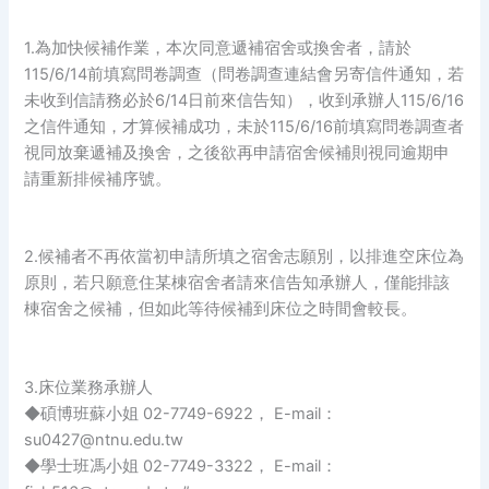
1.為加快候補作業，本次同意遞補宿舍或換舍者，請於
115/6/14前填寫問卷調查（問卷調查連結會另寄信件通知，若
未收到信請務必於6/14日前來信告知），收到承辦人115/6/16
之信件通知，才算候補成功，未於115/6/16前填寫問卷調查者
視同放棄遞補及換舍，之後欲再申請宿舍候補則視同逾期申
請重新排候補序號。
2.候補者不再依當初申請所填之宿舍志願別，以排進空床位為
原則，若只願意住某棟宿舍者請來信告知承辦人，僅能排該
棟宿舍之候補，但如此等待候補到床位之時間會較長。
3.床位業務承辦人
◆碩博班蘇小姐 02-7749-6922， E-mail：
su0427@ntnu.edu.tw
◆學士班馮小姐 02-7749-3322， E-mail：