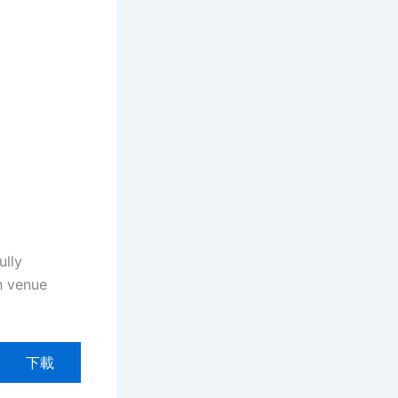
ully
th venue
下載