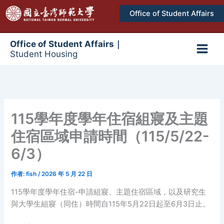
跳
Office of Student Affairs
至
主
要
Office of Student Affairs｜
Student Housing
內
Main
容
Men
115學年度學年住宿組寢及主題
住宿區域申請時間（115/5/22-
6/3）
作者:
fish
/
2026 年 5 月 22 日
115學年度學年住宿-申請組寢、主題住宿區域，以及研究生
與大學生組寢（同住）時間自115年5月22日起至6月3日止。