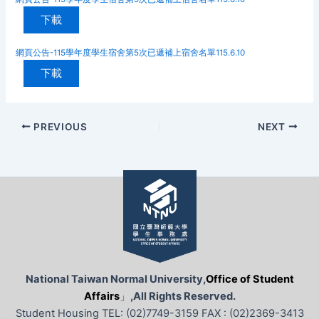
下載
網頁公告-115學年度學生宿舍第5次已遞補上宿舍名單115.6.10
下載
PREVIOUS
NEXT
National Taiwan Normal University,
Office of Student
Affairs
」
,All Rights Reserved.
Student Housing TEL: (02)7749-3159 FAX : (02)2369-3413