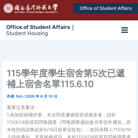
跳
Office of Student Affairs
至
主
要
Office of Student Affairs｜
Student Housing
內
Main
容
Men
115學年度學生宿舍第5次已遞
補上宿舍名單115.6.10
作者:
fish
/
2026 年 6 月 10 日
重要注意事項：
1.為加快候補作業，本次同意遞補宿舍或換舍者，請於
115/6/14前填寫問卷調查（問卷調查連結會另寄信件通知，若
未收到信請務必於6/14日前來信告知），收到承辦人115/6/16
之信件通知，才算候補成功，未於115/6/14前填寫問卷調查者