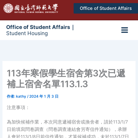
跳
Office of Student Affairs
至
主
要
Office of Student Affairs｜
Student Housing
內
Main
容
Men
113年寒假學生宿舍第3次已遞
補上宿舍名單113.1.3
作者:
kathy
/
2024 年 1 月 3 日
注意事項：
為加快候補作業，本次同意遞補宿舍或換舍者，請於113/1/7
日前填寫問卷調查（問卷調查連結會另寄信件通知），承辦
人會於113/1/8日前信件通知，才算候補成功，未於113/1/7日