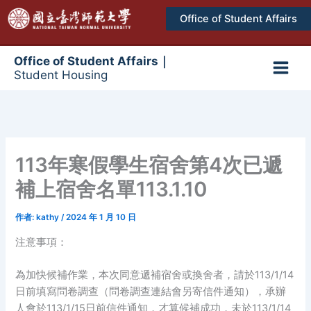
跳
Office of Student Affairs
至
主
要
Office of Student Affairs｜
Student Housing
內
Main
容
Men
113年寒假學生宿舍第4次已遞
補上宿舍名單113.1.10
作者:
kathy
/
2024 年 1 月 10 日
注意事項：
為加快候補作業，本次同意遞補宿舍或換舍者，請於113/1/14
日前填寫問卷調查（問卷調查連結會另寄信件通知），承辦
人會於113/1/15日前信件通知，才算候補成功，未於113/1/14