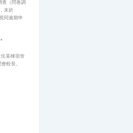
卷調查（問卷調
功，未於
則視同逾期申
*
意住某棟宿舍
間會較長。