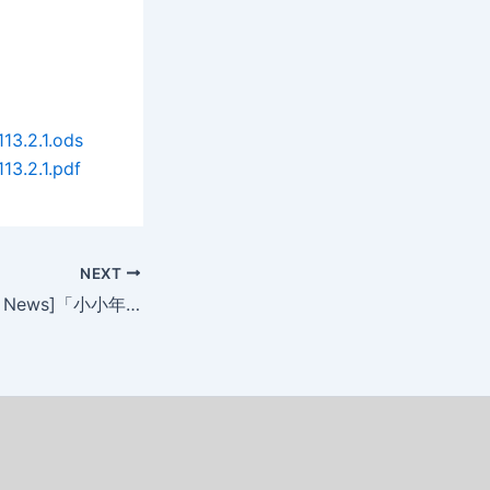
2.1.ods
2.1.pdf
NEXT
[活動快訊 Activity News]「小小年午大圍爐」宿舍年節圍爐桌次名單 2024 Lunar New Year Dorm Feast Guest List