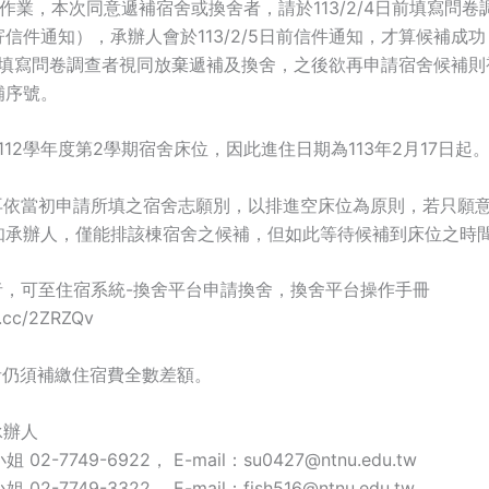
補作業，本次同意遞補宿舍或換舍者，請於113/2/4日前填寫問
信件通知），承辦人會於113/2/5日前信件通知，才算候補成
4日前填寫問卷調查者視同放棄遞補及換舍，之後欲再申請宿舍候補
補序號。
112學年度第2學期宿舍床位，因此進住日期為113年2月17日起。
不再依當初申請所填之宿舍志願別，以排進空床位為原則，若只願
知承辦人，僅能排該棟宿舍之候補，但如此等待候補到床位之時
者，可至住宿系統-換舍平台申請換舍，換舍平台操作手冊
rl.cc/2ZRZQv
者仍須補繳住宿費全數差額。
承辦人
2-7749-6922， E-mail：su0427@ntnu.edu.tw
2-7749-3322， E-mail：fish516@ntnu.edu.tw