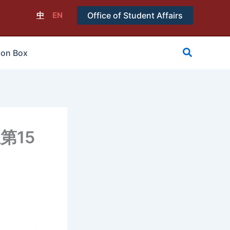
中
EN
Office of Student Affairs
搜
ion Box
尋
第15