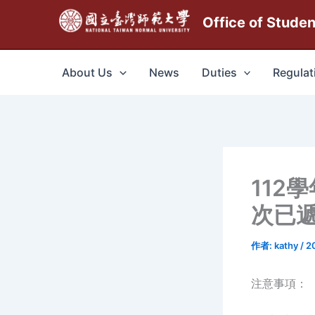
跳
Office of Stude
至
主
要
About Us
News
Duties
Regulat
內
容
112
次已遞
作者:
kathy
/
2
注意事項：