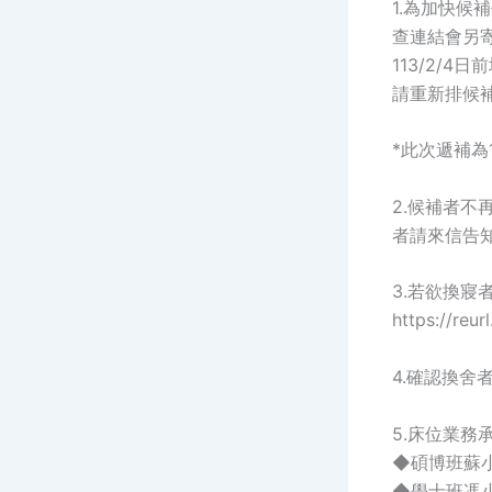
1.為加快候
查連結會另寄
113/2/
請重新排候
*此次遞補為
2.候補者
者請來信告
3.若欲換寢
https://reu
4.確認換舍
5.床位業務
◆碩博班蘇小姐 0
◆學士班馮小姐 0