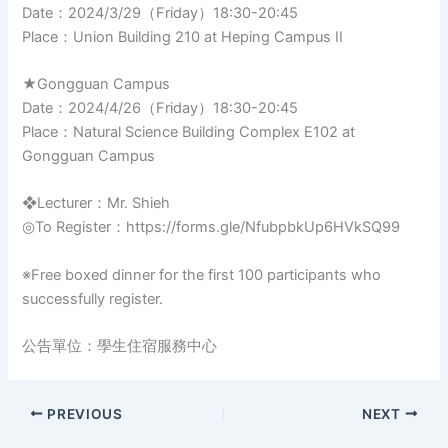
Date：2024/3/29（Friday）18:30-20:45
Place：Union Building 210 at Heping Campus II
★Gongguan Campus
Date：2024/4/26（Friday）18:30-20:45
Place：Natural Science Building Complex E102 at
Gongguan Campus
❖Lecturer：Mr. Shieh
◎To Register：https://forms.gle/NfubpbkUp6HVkSQ99
※Free boxed dinner for the first 100 participants who
successfully register.
公告單位：學生住宿服務中心
PREVIOUS
NEXT