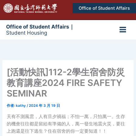
跳
Office of Student Affairs
至
主
要
Office of Student Affairs｜
Student Housing
內
Main
容
Men
[活動快訊]112-2學生宿舍防災
教育講座2024 FIRE SAFETY
SEMINAR
作者:
kathy
/
2024 年 3 月 19 日
天有不測風雲，人有旦夕禍福；不怕一萬，只怕萬一。生存
的機會往往都是留給有準備的人，萬一發生地震火災，要往
上跑還是往下逃生？住在宿舍的你一定要知道！！