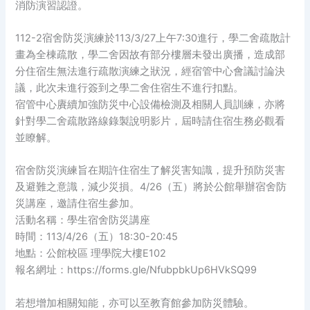
消防演習認證。
112-2宿舍防災演練於113/3/27上午7:30進行，學二舍疏散計
畫為全棟疏散，學二舍因故有部分樓層未發出廣播，造成部
分住宿生無法進行疏散演練之狀況，經宿管中心會議討論決
議，此次未進行簽到之學二舍住宿生不進行扣點。
宿管中心賡續加強防災中心設備檢測及相關人員訓練，亦將
針對學二舍疏散路線錄製說明影片，屆時請住宿生務必觀看
並瞭解。
宿舍防災演練旨在期許住宿生了解災害知識，提升預防災害
及避難之意識，減少災損。4/26（五）將於公館舉辦宿舍防
災講座，邀請住宿生參加。
活動名稱：學生宿舍防災講座
時間：113/4/26（五）18:30-20:45
地點：公館校區 理學院大樓E102
報名網址：https://forms.gle/NfubpbkUp6HVkSQ99
若想增加相關知能，亦可以至教育館參加防災體驗。