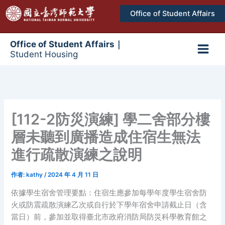
跳
Office of Student Affairs
至
主
要
Office of Student Affairs｜
Student Housing
內
Main
容
Men
[112-2防災演練] 學二舍部分樓
層未聽到廣播造成住宿生無法
進行疏散演練之說明
作者:
kathy
/
2024 年 4 月 11 日
依據學生宿舍管理要點：住宿生應參加每學年度學生宿舍防
火或防震疏散演練乙次或自行於下學年宿舍申請截止日（含
當日）前，參加並取得臺北市政府消防局防災科學教育館之