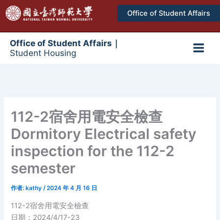
跳
Office of Student Affairs
至
主
要
Office of Student Affairs｜
Student Housing
內
Main
容
Men
112-2宿舍用電安全檢查
Dormitory Electrical safety
inspection for the 112-2
semester
作者:
kathy
/
2024 年 4 月 16 日
112-2宿舍用電安全檢查
日期：2024/4/17-23