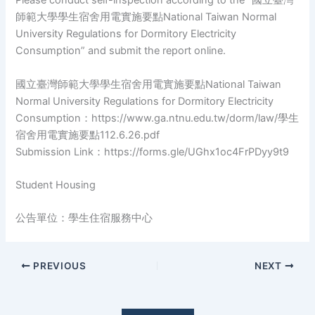
Please conduct self-inspection according to the “國立臺灣
師範大學學生宿舍用電實施要點National Taiwan Normal
University Regulations for Dormitory Electricity
Consumption” and submit the report online.
國立臺灣師範大學學生宿舍用電實施要點National Taiwan
Normal University Regulations for Dormitory Electricity
Consumption：https://www.ga.ntnu.edu.tw/dorm/law/學生
宿舍用電實施要點112.6.26.pdf
Submission Link：https://forms.gle/UGhx1oc4FrPDyy9t9
Student Housing
公告單位：學生住宿服務中心
PREVIOUS
NEXT