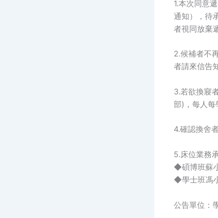
1.本次同意
通知），待承
者視同放棄
2.候補者
者請來信告
3.若欲換
部)，每人
4.確認換舍
5.床位業務
◆碩博班蘇小姐 0
◆學士班馮小姐 0
公告單位：