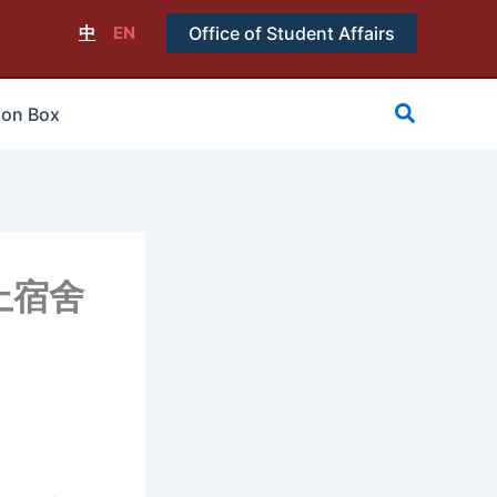
中
EN
Office of Student Affairs
搜
ion Box
尋
上宿舍