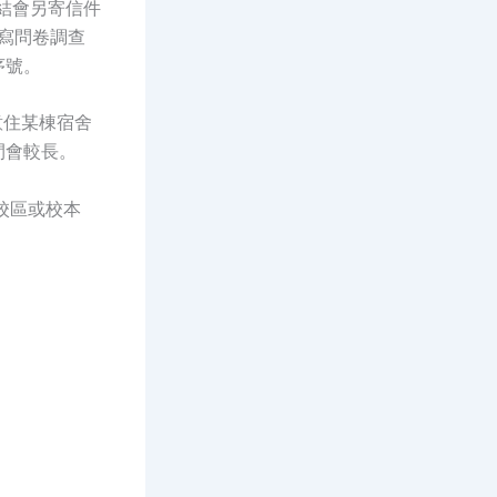
連結會另寄信件
填寫問卷調查
序號。
意住某棟宿舍
間會較長。
校區或校本