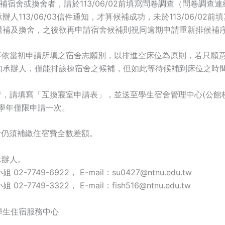
遞補宿舍或換舍者，請於113/06/02前填寫問卷調查（問卷調查
辦人113/06/03信件通知，才算候補成功，未於113/06/02前
遞補及換舍，之後欲再申請宿舍候補則視同逾期申請重新排候補
不再依當初申請所填之宿舍志願別，以排進空床位為原則，若只願
知承辦人，僅能排該棟宿舍之候補，但如此等待候補到床位之時
寢者，請填寫「互換寢室申請表」，並送至學生宿舍管理中心(公館
每學年僅限申請一次。
者仍須補繳住宿費全數差額。
承辦人。
2-7749-6922， E-mail：su0427@ntnu.edu.tw
2-7749-3322， E-mail：fish516@ntnu.edu.tw
學生住宿服務中心