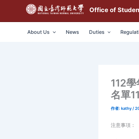
跳
Office of Stude
至
主
要
About Us
News
Duties
Regulat
內
容
112
名單11
作者:
kathy
/
2
注意事項：